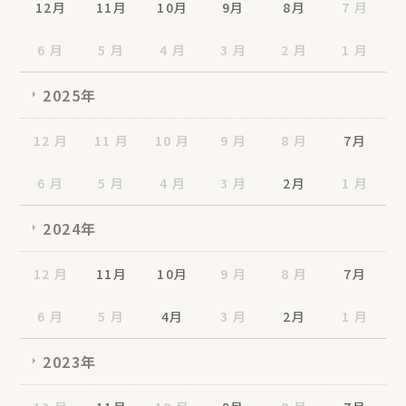
12月
11月
10月
9月
8月
7 月
6 月
5 月
4 月
3 月
2 月
1 月
2025年
12 月
11 月
10 月
9 月
8 月
7月
6 月
5 月
4 月
3 月
2月
1 月
2024年
12 月
11月
10月
9 月
8 月
7月
6 月
5 月
4月
3 月
2月
1 月
2023年