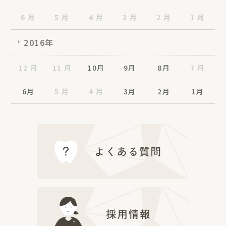
6 月
5 月
4 月
3 月
2 月
1 月
2016年
12 月
11 月
10月
9月
8月
7 月
6月
5 月
4 月
3月
2月
1月