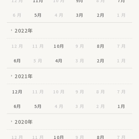
12 月
11月
10 月
9月
8 月
7月
6 月
5月
4 月
3月
2月
1 月
2022年
12 月
11 月
10月
9 月
8月
7 月
6月
5 月
4月
3 月
2月
1 月
2021年
12月
11 月
10 月
9 月
8 月
7 月
6月
5月
4 月
3 月
2 月
1月
2020年
12 月
11 月
10月
9 月
8月
7 月