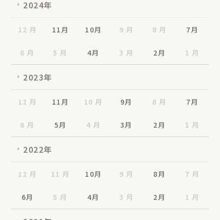
2024年
12 月
11月
10月
9 月
8 月
7月
6 月
5 月
4月
3 月
2月
1 月
2023年
12 月
11月
10 月
9月
8 月
7月
6 月
5月
4 月
3月
2月
1 月
2022年
12 月
11 月
10月
9 月
8月
7 月
6月
5 月
4月
3 月
2月
1 月