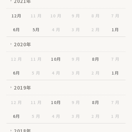
2021年
12月
11 月
10 月
9 月
8 月
7 月
6月
5月
4 月
3 月
2 月
1月
2020年
12 月
11 月
10月
9 月
8月
7 月
6月
5 月
4 月
3 月
2 月
1月
2019年
12 月
11 月
10月
9 月
8月
7 月
6月
5 月
4 月
3 月
2 月
1 月
2018年