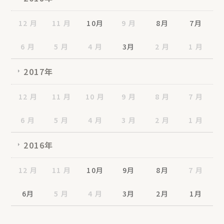
12 月
11 月
10月
9 月
8月
7月
6 月
5 月
4 月
3月
2 月
1 月
2017年
12 月
11 月
10 月
9 月
8 月
7 月
6 月
5 月
4 月
3 月
2 月
1 月
2016年
12 月
11 月
10月
9月
8月
7 月
6月
5 月
4 月
3月
2月
1月