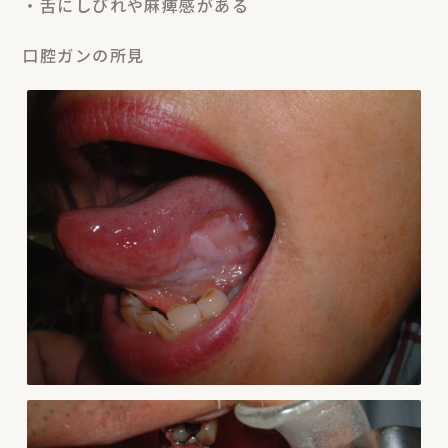
・舌にしびれや麻痺感がある
口腔ガンの所見