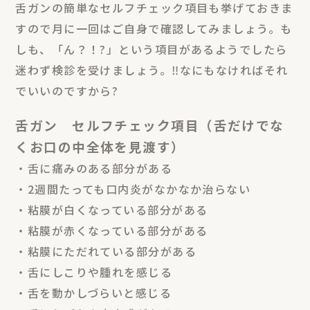
舌ガンの簡単なセルフチェック項目も挙げておきま
すので月に一回はご自身で確認してみましょう。も
しも、「ん？！?」という項目があるようでしたら
迷わず検診を受けましょう。‼なにもなければそれ
でいいのですから?
舌ガン セルフチェック項目（舌だけでな
くお口の中全体を見渡す）
・舌に痛みのある部分がある
・2週間たっても口内炎がなかなか治らない
・粘膜が白くなっている部分がある
・粘膜が赤くなっている部分がある
・粘膜にただれている部分がある
・舌にしこりや腫れを感じる
・舌を動かしづらいと感じる