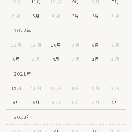
12 月
11月
10 月
9月
8 月
7月
6 月
5月
4 月
3月
2月
1 月
2022年
12 月
11 月
10月
9 月
8月
7 月
6月
5 月
4月
3 月
2月
1 月
2021年
12月
11 月
10 月
9 月
8 月
7 月
6月
5月
4 月
3 月
2 月
1月
2020年
12 月
11 月
10月
9 月
8月
7 月