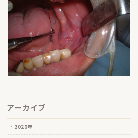
アーカイブ
2026年