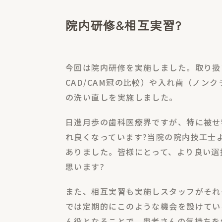
院内研修&相互実習?
今回は院内研修を実施しました。取り扱
CAD/CAM冠の比較）や入れ歯（ノン
の洗い直しを実施しました。
日進月歩の歯科医療界ですが、特に被せ
れ良くなっています?当院の院内技工士
ありました。皆様にとって、より良い選
思います?
また、相互実習も実施しスタッフがそれ
では定期的にこのような機会を設けてい
ん役となることで、患者さんの気持ちを