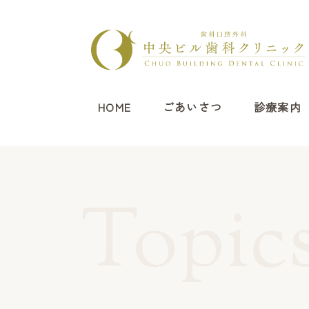
HOME
ごあいさつ
診療案内