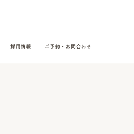
採用情報
ご予約・お問合わせ