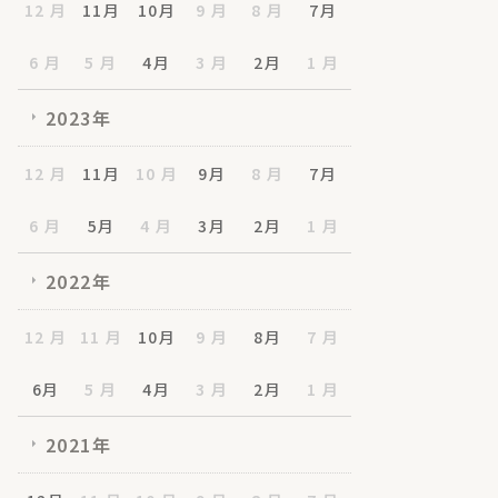
12 月
11月
10月
9 月
8 月
7月
6 月
5 月
4月
3 月
2月
1 月
2023年
12 月
11月
10 月
9月
8 月
7月
6 月
5月
4 月
3月
2月
1 月
2022年
12 月
11 月
10月
9 月
8月
7 月
6月
5 月
4月
3 月
2月
1 月
2021年