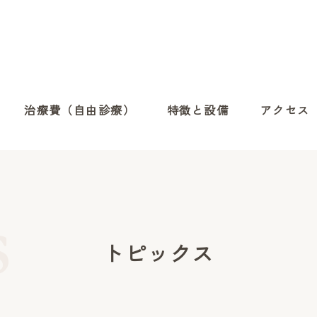
治療費（自由診療）
特徴と設備
アクセス
トピックス