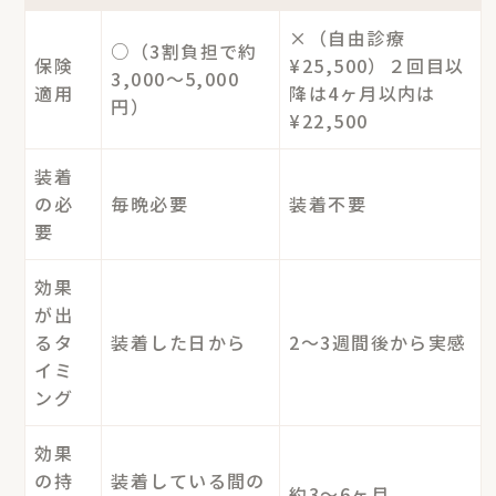
×（自由診療
○（3割負担で約
保険
¥25,500）２回目以
3,000〜5,000
適用
降は4ヶ月以内は
円）
¥22,500
装着
の必
毎晩必要
装着不要
要
効果
が出
るタ
装着した日から
2〜3週間後から実感
イミ
ング
効果
の持
装着している間の
約3〜6ヶ月