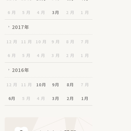
6 月
5 月
4 月
3月
2 月
1 月
2017年
12 月
11 月
10 月
9 月
8 月
7 月
6 月
5 月
4 月
3 月
2 月
1 月
2016年
12 月
11 月
10月
9月
8月
7 月
6月
5 月
4 月
3月
2月
1月