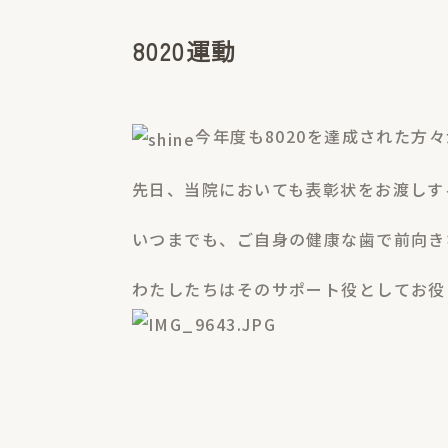
8020運動
今年度も8020を達成された方
先日、当院においても表彰状をお渡しす
いつまでも、ご自身の健康な歯で前向き
わたしたちはそのサポート役としてお役