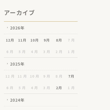
アーカイブ
2026年
12月
11月
10月
9月
8月
7 月
6 月
5 月
4 月
3 月
2 月
1 月
2025年
12 月
11 月
10 月
9 月
8 月
7月
6 月
5 月
4 月
3 月
2月
1 月
2024年