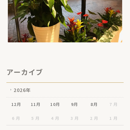
アーカイブ
2026年
12月
11月
10月
9月
8月
7 月
6 月
5 月
4 月
3 月
2 月
1 月