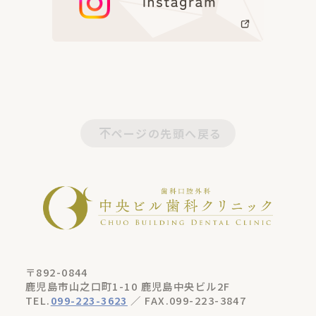
ページの先頭へ戻る
〒892-0844
鹿児島市山之口町1-10 鹿児島中央ビル2F
TEL.
099-223-3623
／ FAX.099-223-3847