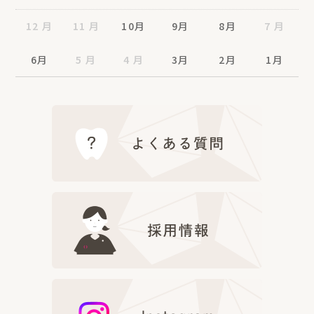
12 月
11 月
10月
9月
8月
7 月
6月
5 月
4 月
3月
2月
1月