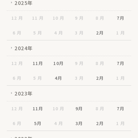
2025年
12 月
11 月
10 月
9 月
8 月
7月
6 月
5 月
4 月
3 月
2月
1 月
2024年
12 月
11月
10月
9 月
8 月
7月
6 月
5 月
4月
3 月
2月
1 月
2023年
12 月
11月
10 月
9月
8 月
7月
6 月
5月
4 月
3月
2月
1 月