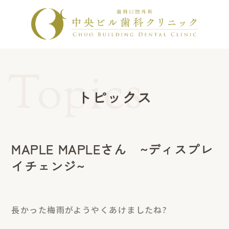
トピックス
MAPLE MAPLEさん ~ディスプレ
イチェンジ~
長かった梅雨がようやくあけましたね?