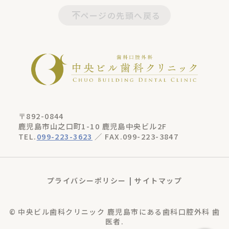
ページの先頭へ戻る
〒892-0844
鹿児島市山之口町1-10 鹿児島中央ビル2F
TEL.
099-223-3623
／ FAX.099-223-3847
プライバシーポリシー
サイトマップ
© 中央ビル歯科クリニック 鹿児島市にある歯科口腔外科 歯
医者.