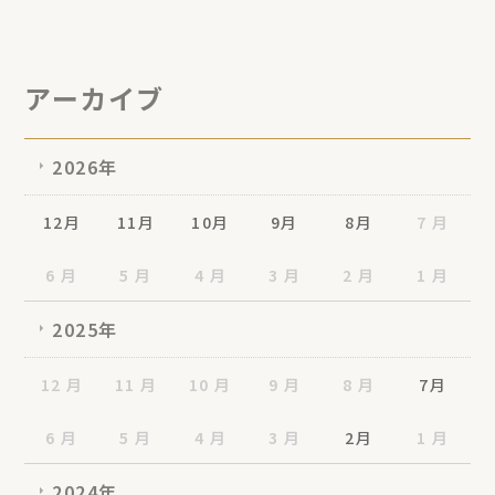
アーカイブ
2026年
12月
11月
10月
9月
8月
7 月
6 月
5 月
4 月
3 月
2 月
1 月
2025年
12 月
11 月
10 月
9 月
8 月
7月
6 月
5 月
4 月
3 月
2月
1 月
2024年