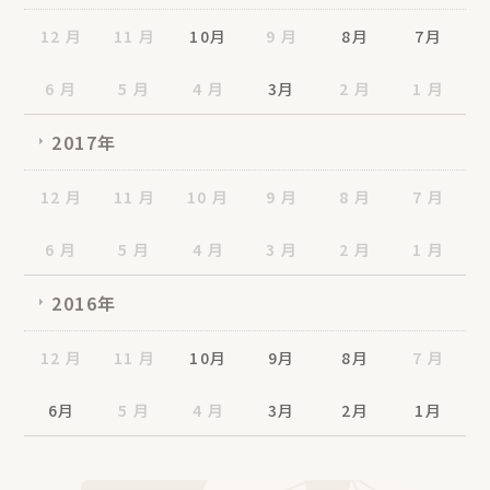
12 月
11 月
10月
9 月
8月
7月
6 月
5 月
4 月
3月
2 月
1 月
2017年
12 月
11 月
10 月
9 月
8 月
7 月
6 月
5 月
4 月
3 月
2 月
1 月
2016年
12 月
11 月
10月
9月
8月
7 月
6月
5 月
4 月
3月
2月
1月