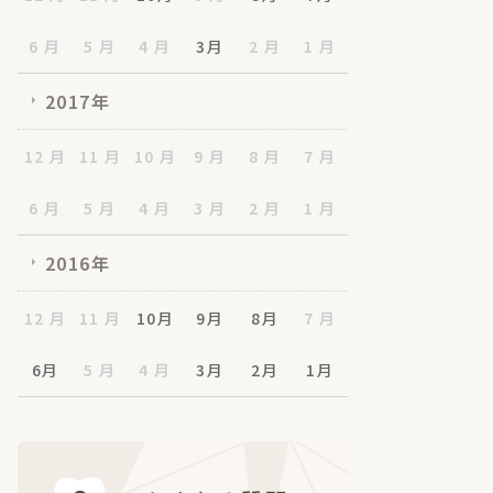
6 月
5 月
4 月
3月
2 月
1 月
2017年
12 月
11 月
10 月
9 月
8 月
7 月
6 月
5 月
4 月
3 月
2 月
1 月
2016年
12 月
11 月
10月
9月
8月
7 月
6月
5 月
4 月
3月
2月
1月