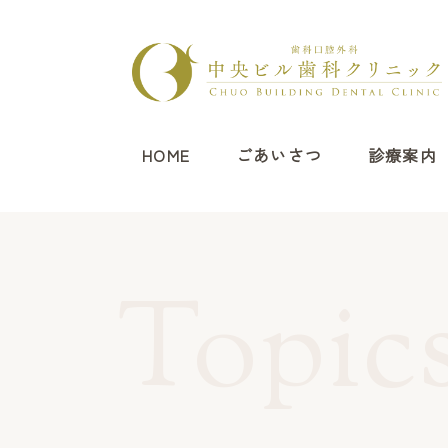
HOME
ごあいさつ
診療案内