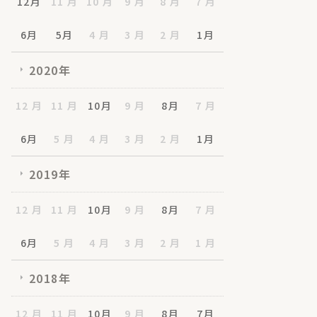
12月
11 月
10 月
9 月
8 月
7 月
6月
5月
4 月
3 月
2 月
1月
2020年
12 月
11 月
10月
9 月
8月
7 月
6月
5 月
4 月
3 月
2 月
1月
2019年
12 月
11 月
10月
9 月
8月
7 月
6月
5 月
4 月
3 月
2 月
1 月
2018年
12 月
11 月
10月
9 月
8月
7月