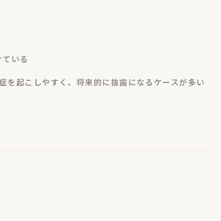
けている
症を起こしやすく、将来的に抜歯になるケースが多い