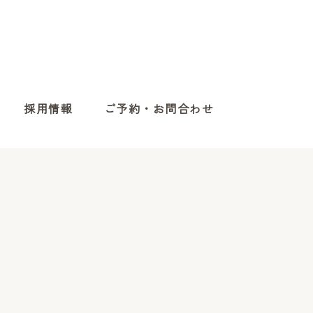
採用情報
ご予約・お問合わせ