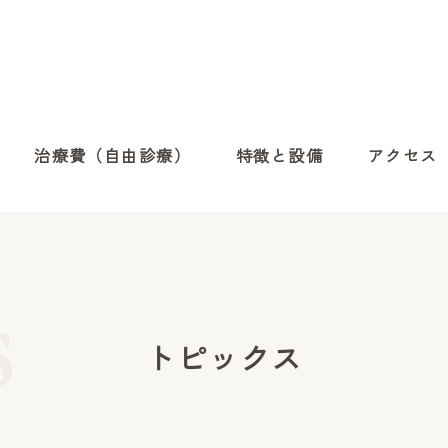
治療費（自由診療）
特徴と設備
アクセス
トピックス