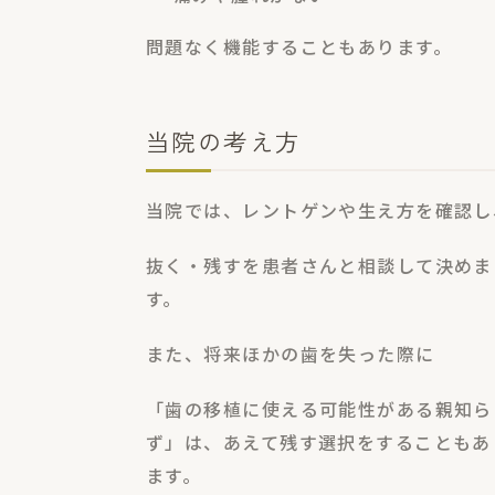
問題なく機能することもあります。
当院の考え方
当院では、レントゲンや生え方を確認し
抜く・残すを患者さんと相談して決めま
す。
また、将来ほかの歯を失った際に
「歯の移植に使える可能性がある親知ら
ず」は、あえて残す選択をすることもあ
ます。