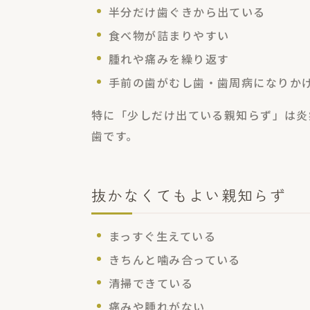
半分だけ歯ぐきから出ている
食べ物が詰まりやすい
腫れや痛みを繰り返す
手前の歯がむし歯・歯周病になりか
特に「少しだけ出ている親知らず」は炎
歯です。
抜かなくてもよい親知らず
まっすぐ生えている
きちんと噛み合っている
清掃できている
痛みや腫れがない