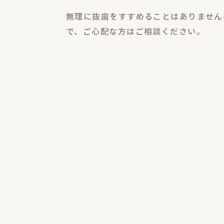
無理に抜歯をすすめることはありません
で、ご心配な方はご相談ください。