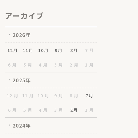
アーカイブ
2026年
12月
11月
10月
9月
8月
7 月
6 月
5 月
4 月
3 月
2 月
1 月
2025年
12 月
11 月
10 月
9 月
8 月
7月
6 月
5 月
4 月
3 月
2月
1 月
2024年