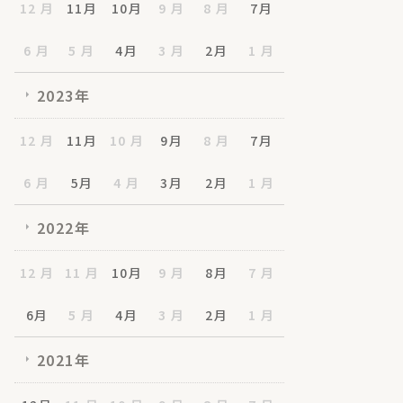
12 月
11月
10月
9 月
8 月
7月
6 月
5 月
4月
3 月
2月
1 月
2023年
12 月
11月
10 月
9月
8 月
7月
6 月
5月
4 月
3月
2月
1 月
2022年
12 月
11 月
10月
9 月
8月
7 月
6月
5 月
4月
3 月
2月
1 月
2021年